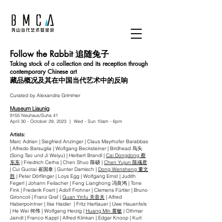
Follow the Rabbit 追随兔子
Taking stock of a collection and its reception through
contemporary Chinese art
藏品概况及其在中国当代艺术中的反响
Curated by Alexandra Grimmer
Museum Liaunig
9155 Neuhaus/Suha 41
April 30 - October 29, 2023 ｜ Wed - Sun 10am - 6pm
Artists:
Marc Adrian | Siegfried Anzinger | Claus Mayrhofer Barabbas
| Alfredo Barsuglia | Wolfgang Becksteiner | Birdhead 鸟头
(Song Tao und Ji Weiyu) | Herbert Brandl |
Cai Dongdong 蔡
东东
| Friedrich Cerha | Chen Shuo 陈硕 |
Chen Yujun 陈彧君
| Cui Guotai 崔国泰 | Gunter Damisch |
Dong Wensheng 董文
胜
| Peter Dörflinger | Loys Egg | Wolfgang Ernst | Judith
Fegerl | Johann Feilacher | Feng Lianghong 冯良鸿 | Tone
Fink | Frederik Foert | Adolf Frohner | Clemens Fürtler | Bruno
Gironcoli | Franz Graf |
Guan Yinfu 关音夫
| Alfred
Haberpointner | Ilse Haider | Fritz Hartlauer | Uwe Hauenfels
| He Wei 何伟 | Wolfgang Herzig |
Huang Min 黄敏
| Othmar
Jaindl | Franco Kappl | Alfred Klinkan | Edgar Knoop | Kurt