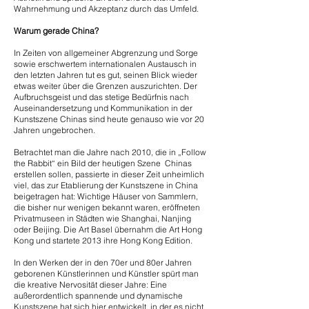
Wahrnehmung und Akzeptanz durch das Umfeld.
Warum gerade China?
In Zeiten von allgemeiner Abgrenzung und Sorge
sowie erschwertem internationalen Austausch in
den letzten Jahren tut es gut, seinen Blick wieder
etwas weiter über die Grenzen auszurichten. Der
Aufbruchsgeist und das stetige Bedürfnis nach
Auseinandersetzung und Kommunikation in der
Kunstszene Chinas sind heute genauso wie vor 20
Jahren ungebrochen.
Betrachtet man die Jahre nach 2010, die in „Follow
the Rabbit“ ein Bild der heutigen Szene Chinas
erstellen sollen, passierte in dieser Zeit unheimlich
viel, das zur Etablierung der Kunstszene in China
beigetragen hat: Wichtige Häuser von Sammlern,
die bisher nur wenigen bekannt waren, eröffneten
Privatmuseen in Städten wie Shanghai, Nanjing
oder Beijing. Die Art Basel übernahm die Art Hong
Kong und startete 2013 ihre Hong Kong Edition.
In den Werken der in den 70er und 80er Jahren
geborenen Künstlerinnen und Künstler spürt man
die kreative Nervosität dieser Jahre: Eine
außerordentlich spannende und dynamische
Kunstszene hat sich hier entwickelt, in der es nicht