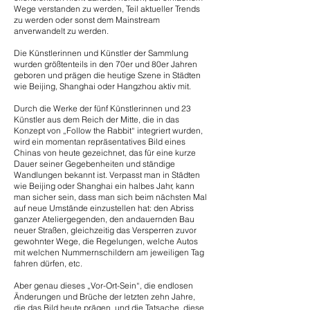
Wege verstanden zu werden, Teil aktueller Trends
zu werden oder sonst dem Mainstream
anverwandelt zu werden.
Die Künstlerinnen und Künstler der Sammlung
wurden größtenteils in den 70er und 80er Jahren
geboren und prägen die heutige Szene in Städten
wie Beijing, Shanghai oder Hangzhou aktiv mit.
Durch die Werke der fünf Künstlerinnen und 23
Künstler aus dem Reich der Mitte, die in das
Konzept von „Follow the Rabbit“ integriert wurden,
wird ein momentan repräsentatives Bild eines
Chinas von heute gezeichnet, das für eine kurze
Dauer seiner Gegebenheiten und ständige
Wandlungen bekannt ist. Verpasst man in Städten
wie Beijing oder Shanghai ein halbes Jahr, kann
man sicher sein, dass man sich beim nächsten Mal
auf neue Umstände einzustellen hat: den Abriss
ganzer Ateliergegenden, den andauernden Bau
neuer Straßen, gleichzeitig das Versperren zuvor
gewohnter Wege, die Regelungen, welche Autos
mit welchen Nummernschildern am jeweiligen Tag
fahren dürfen, etc.
Aber genau dieses „Vor-Ort-Sein“, die endlosen
Änderungen und Brüche der letzten zehn Jahre,
die das Bild heute prägen, und die Tatsache, diese