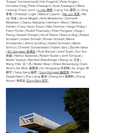
"Kappa" Kocherscheidt | Kiki Kogelnik | Peter Kogler |
Cornelius Kolig | Peter Krawagna | Suse Krawagna | Maria
Lassnig | Franz Lerch |
Li Hui 李晖
| Liang Yue 梁玥 | Li Qing
李青 | Christoph Luger | Markus Lüpertz |
Ma Jun 马军
| Ma
Jia 马佳 | János Megyik | Alois Mosbacher | Gerhardt
Moswitzer | Osamu Nakajima | Hermann Nitsch | Markus
Oehlen | Franz Xaver Ölzant | Max Peintner | Helga Philipp |
Franz Pichler | Rudolf Polanszky | Peter Pongratz | Drago j.
Prelog | Norbert Pümpel | Arnulf Rainer | Bianca Regl | Robert
Schaberl | Hubert Scheibl | Roman Scheidl | Meina
Schellander | Alfons Schilling | Hubert Schmalix | Martin
Schnur | Christian Schwarzwald | Fabian Seiz | Zbyněk Sekal
|
Shi Jiongwen 史泂文
| Rudi Stanzel | Josef Sulek | Sun Xun
孙逊 | Helmut Swoboda | Robert Tauber | Jorrit Tornquist |
Walter Vopava | Manfred Wakolbinger | Wang Lei 王垒 |
Wang Yifan 王一凡 | Walter Weer | Alfred Wickenburg | Erwin
Wurm | Xie Molin 谢墨凛 | Xu Hongxiang 许宏翔 | Xu Jingyu 许
静宇 | Yang Gang 杨罡 |
Yang Hongwei 杨宏伟
| Robert
Zeppel-Sperl | Zhai Liang 翟倞 | Zhang Enli 张恩利 | Zhang
Wuyun 张武运 |
Zong Ning 宗宁