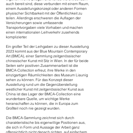
auch bereit sind, diese verbunden mit einem Raum,
einem Ausstellungskonzept oder anderen Formen
physischer Sichtbarkeit mit der Öffentlichkeit zu
teilen. Allerdings erschweren die Auflagen der
Versicherungen sowie umfassende
Transportvorgaben viele Vorhaben und machen
einen internationalen Leihverkehr zusehends
komplizierter.
Ein großer Teil der Leihgaben zu dieser Ausstellung
2023 kommt aus der Blue Mountain Contemporary
Art (BMCA), einer Sammlung zeitgenössischer
chinesischer Kunst mit Sitz in Wien. In der für beide
Seiten sehr positiven Zusammenarbeit ist die
BMCA-Collection erfreut, ihre Werke in den
einzigartigen Räumlichkeiten des Museum Liaunig
sehen zu können. Für das Konzept dieser
Ausstellung rund um die Gegenüberstellung
westlicher Kunst mit zeitgenössischer Kunst aus
China ist das Lager der BMCA-Collection eine
wunderbare Quelle, um wichtige Werke
heranschaffen zu können, die in Europa zum
Großteil noch nie gezeigt wurden.
Die BMCA-Sammlung zeichnet sich durch
charakteristische bis eigenwillige Positionen aus,
die sich in Form und Aussage der Arbeit ganz
offensichtlich nicht danach richten, auf einfachem