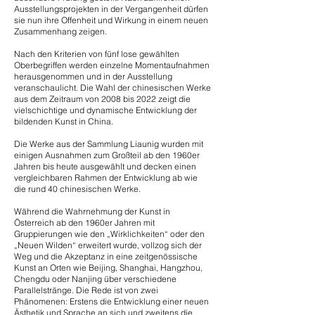
Ausstellungsprojekten in der Vergangenheit dürfen
sie nun ihre Offenheit und Wirkung in einem neuen
Zusammenhang zeigen.
Nach den Kriterien von fünf lose gewählten
Oberbegriffen werden einzelne Momentaufnahmen
herausgenommen und in der Ausstellung
veranschaulicht. Die Wahl der chinesischen Werke
aus dem Zeitraum von 2008 bis 2022 zeigt die
vielschichtige und dynamische Entwicklung der
bildenden Kunst in China.
Die Werke aus der Sammlung Liaunig wurden mit
einigen Ausnahmen zum Großteil ab den 1960er
Jahren bis heute ausgewählt und decken einen
vergleichbaren Rahmen der Entwicklung ab wie
die rund 40 chinesischen Werke.
Während die Wahrnehmung der Kunst in
Österreich ab den 1960er Jahren mit
Gruppierungen wie den „Wirklichkeiten“ oder den
„Neuen Wilden“ erweitert wurde, vollzog sich der
Weg und die Akzeptanz in eine zeitgenössische
Kunst an Orten wie Beijing, Shanghai, Hangzhou,
Chengdu oder Nanjing über verschiedene
Parallelstränge. Die Rede ist von zwei
Phänomenen: Erstens die Entwicklung einer neuen
Ästhetik und Sprache an sich und zweitens die