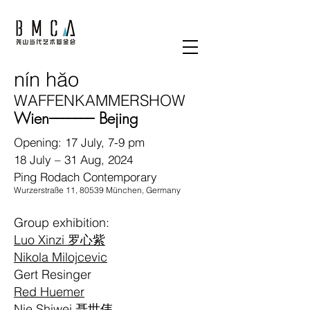
nín hăo
WAFFENKAMMERSHOW
Wien––––––– Bejing
Opening: 17 July, 7-9 pm
18 July – 31 Aug, 2024
Ping Rodach Contemporary
Wurzerstraße 11, 80539 München, Germany
Group exhibition:
Luo Xinzi 罗心紫
Nikola Milojcevic
Gert Resinger
Red Huemer
Nie Shiwei 聂世伟